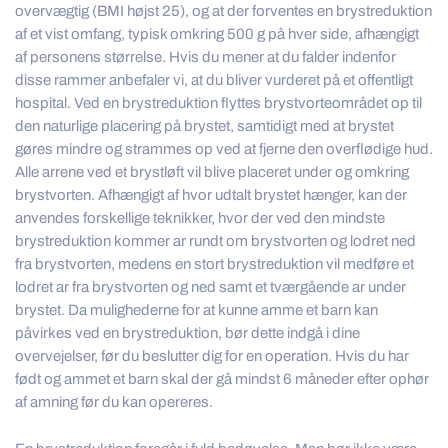
overvægtig (BMI højst 25), og at der forventes en brystreduktion
af et vist omfang, typisk omkring 500 g på hver side, afhængigt
af personens størrelse. Hvis du mener at du falder indenfor
disse rammer anbefaler vi, at du bliver vurderet på et offentligt
hospital. Ved en brystreduktion flyttes brystvorteområdet op til
den naturlige placering på brystet, samtidigt med at brystet
gøres mindre og strammes op ved at fjerne den overflødige hud.
Alle arrene ved et brystløft vil blive placeret under og omkring
brystvorten. Afhængigt af hvor udtalt brystet hænger, kan der
anvendes forskellige teknikker, hvor der ved den mindste
brystreduktion kommer ar rundt om brystvorten og lodret ned
fra brystvorten, medens en stort brystreduktion vil medføre et
lodret ar fra brystvorten og ned samt et tværgående ar under
brystet. Da mulighederne for at kunne amme et barn kan
påvirkes ved en brystreduktion, bør dette indgå i dine
overvejelser, før du beslutter dig for en operation. Hvis du har
født og ammet et barn skal der gå mindst 6 måneder efter ophør
af amning før du kan opereres.