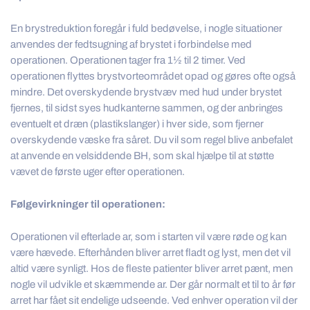
En brystreduktion foregår i fuld bedøvelse, i nogle situationer
anvendes der fedtsugning af brystet i forbindelse med
operationen. Operationen tager fra 1½ til 2 timer. Ved
operationen flyttes brystvorteområdet opad og gøres ofte også
mindre. Det overskydende brystvæv med hud under brystet
fjernes, til sidst syes hudkanterne sammen, og der anbringes
eventuelt et dræn (plastikslanger) i hver side, som fjerner
overskydende væske fra såret. Du vil som regel blive anbefalet
at anvende en velsiddende BH, som skal hjælpe til at støtte
vævet de første uger efter operationen.
Følgevirkninger til operationen:
Operationen vil efterlade ar, som i starten vil være røde og kan
være hævede. Efterhånden bliver arret fladt og lyst, men det vil
altid være synligt. Hos de fleste patienter bliver arret pænt, men
nogle vil udvikle et skæmmende ar. Der går normalt et til to år før
arret har fået sit endelige udseende. Ved enhver operation vil der