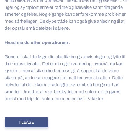
antibiotika. Hvis der optræder infektion ses det typisk efter 1-2
uger og symptomerne er rødme og hævelse samt tiltagende
smerter og feber. Nogle gange kan der forekomme problemer
med sårhelingen. De dybe tråde kan også give anledning til at
der opstår små defekter i sårene.
Hvad må du efter operationen:
Generelt skal du følge din plastikkirurgs anvisninger og lytte til
din krops signaler. Det er din egen vurdering, hvornår du kan
køre bil, men af sikkerhedsmæssige årsager skal du være
sikker på, at du kan reagere optimalt i enhver situation. Dette
betyder, at det ikke er tilrådeligt at køre bil, så længe du har
smerter. Umodne ar skal beskyttes mod solen, dette gøres
bedst med tøj eller solcreme med en høj UV faktor.
TILBAGE