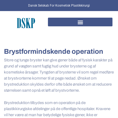
Gå
Dansk Selskab For Kosmetisk Plastikkirurgi
til
indholdet
Brystformindskende operation
Store og tunge bryster kan give gener både af fysisk karakter på
grund af vægten samt fugtig hud under brysterne og af
kosmetiske årsager. Tyngden af brysterne vil som regel medføre
at brystvorterne kommer til at pege nedad. Ønsket om
brystreduktion skyldes derfor ofte både ønsket om at reducere
størrelsen samt opnå et løft af brystvorterne.
Brystreduktion tilbydes som en operation på de
plastikkirurgiske afdelinger på de offentlige hospitaler. Kravene
vil her være at man har betydelige fysiske gener, ikke er