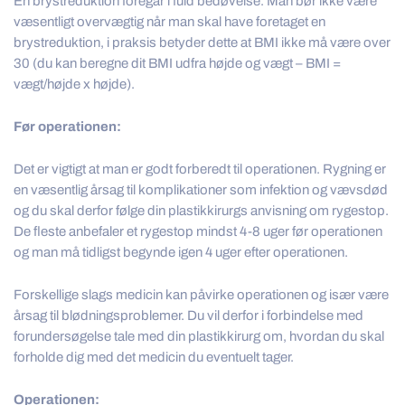
En brystreduktion foregår i fuld bedøvelse. Man bør ikke være
væsentligt overvægtig når man skal have foretaget en
brystreduktion, i praksis betyder dette at BMI ikke må være over
30 (du kan beregne dit BMI udfra højde og vægt – BMI =
vægt/højde x højde).
Før operationen:
Det er vigtigt at man er godt forberedt til operationen. Rygning er
en væsentlig årsag til komplikationer som infektion og vævsdød
og du skal derfor følge din plastikkirurgs anvisning om rygestop.
De fleste anbefaler et rygestop mindst 4-8 uger før operationen
og man må tidligst begynde igen 4 uger efter operationen.
Forskellige slags medicin kan påvirke operationen og især være
årsag til blødningsproblemer. Du vil derfor i forbindelse med
forundersøgelse tale med din plastikkirurg om, hvordan du skal
forholde dig med det medicin du eventuelt tager.
Operationen: