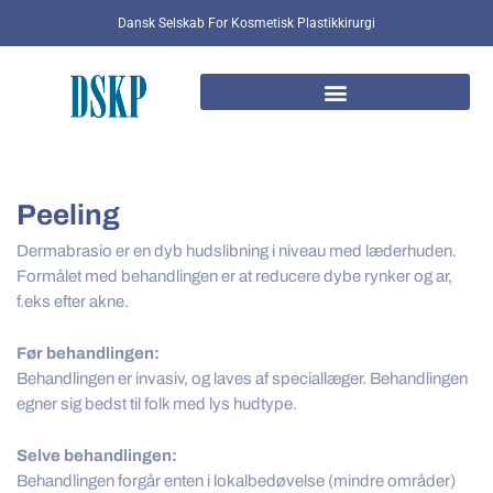
Gå
Dansk Selskab For Kosmetisk Plastikkirurgi
til
indholdet
Peeling
Dermabrasio er en dyb hudslibning i niveau med læderhuden.
Formålet med behandlingen er at reducere dybe rynker og ar,
f.eks efter akne.
Før behandlingen:
Behandlingen er invasiv, og laves af speciallæger. Behandlingen
egner sig bedst til folk med lys hudtype.
Selve behandlingen:
Behandlingen forgår enten i lokalbedøvelse (mindre områder)