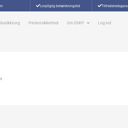
om
Lovpligtig betænkningstid
Tilfredshedsgara
lastikkirurg
Patientsikkerhed
Om DSKP
Log ind
rs