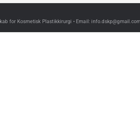
kab for Kosmetisk Plastikkirurgi • Email: info.dskp@gmail.co