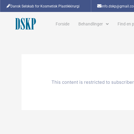
Gå
Dansk Selskab for Kosmetisk Plastikkirurgi
info.dskp@gmail.c
til
indholdet
Forside
Behandlinger
Find en p
This content is restricted to subscribe